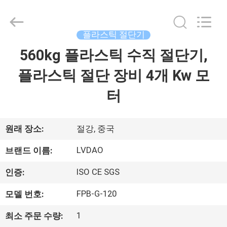
NINGBO
LVHUA
PLASTIC
&
RUBBER
플라스틱 절단기
MACHINERY
INDUSTRIAL
560kg 플라스틱 수직 절단기,
집
TRADE
CO.,LTD..
All
플라스틱 절단 장비 4개 Kw 모
Rights
Reserved.
Developed
제
터
by
ECER
품
원래 장소:
절강, 중국
우
LVDAO
브랜드 이름:
리
ISO CE SGS
인증:
에
FPB-G-120
모델 번호:
대
1
최소 주문 수량: