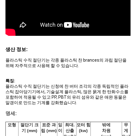
문
을
요
구
생산 정보:
하
플라스틱 수직 절단기는 각종 플라스틱 찬 brances의 과립 절단을
세
위해 자주적으로 사용해 할 수 있습니다.
요
특징:
플라스틱 수직 절단기는 신청에 찬 버터 조각의 각종 독립적인 플라
스틱 잡아당기기에서, 기술설계 플라스틱, 많은 묽게 한 탄화수소를
사
포함하여 적용될 수 있고 PP, PBT의 유리 섬유와 같은 애완 동물은
알갱이로 만드는 기계를 강화했습니다.
이
명세:
트
모형
절단기 크
표준 과
잎
최대.
모터 힘
밖에
무
기 (mm)
립 (mm)
이
산출
(kw)
차원
게
맵