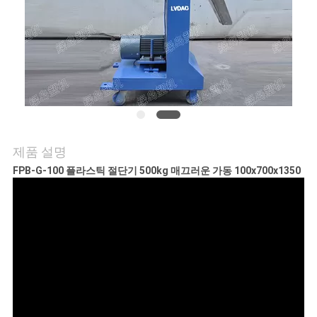
연
락
주
세
요
제품 설명
FPB-G-100 플라스틱 절단기 500kg 매끄러운 가동 100x700x1350
뉴
스
인
용