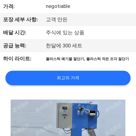
하
negotiable
가격:
여
포장 세부 사항:
고객 만든
공
배달 시간:
주식에 있는 상품
장
공급 능력:
한달에 300 세트
여
,
하이 라이트:
플라스틱 폐기물 절단기
플라스틱 작은 조각 절단기
행
최고의 가격
품
질
관
리