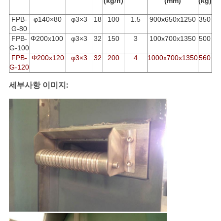
(kg/h)
(mm)
(kg)
FPB-
φ140×80
φ3×3
18
100
1.5
900x650x1250
350
PRIVACY
G-80
FPB-
Φ200x100
φ3×3
32
150
3
100x700x1350
500
POLICY
G-100
FPB-
Φ200x120
φ3×3
32
200
4
1000x700x1350
560
G-120
세부사항 이미지: