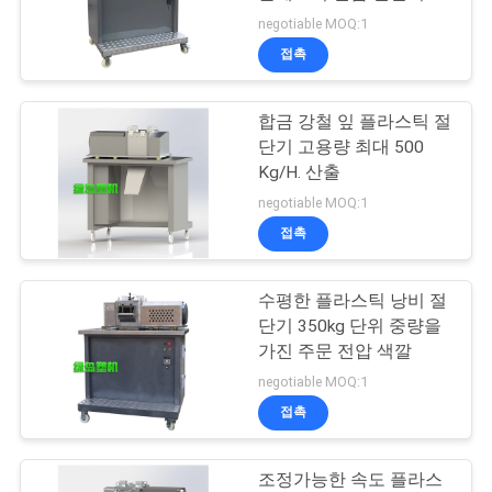
negotiable MOQ:1
연
접촉
54
락
플라스틱 스크린 변
합금 강철 잎 플라스틱 절
주
단기 고용량 최대 500
경자
세
Kg/H. 산출
negotiable MOQ:1
요
접촉
뉴
수평한 플라스틱 낭비 절
13
단기 350kg 단위 중량을
스
가진 주문 전압 색깔
플라스틱 세척 선
negotiable MOQ:1
인
접촉
용
조정가능한 속도 플라스