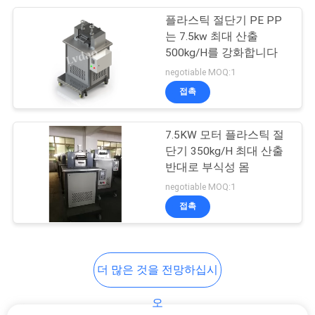
플라스틱 절단기 PE PP
45
는 7.5kw 최대 산출
PRIVACY
PP 플라스틱 재생 기
500kg/H를 강화합니다
POLICY
negotiable MOQ:1
계
접촉
7.5KW 모터 플라스틱 절
단기 350kg/H 최대 산출
반대로 부식성 몸
25
negotiable MOQ:1
접촉
플라스틱 믹서 기계
더 많은 것을 전망하십시
오