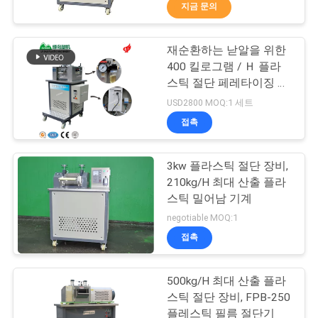
하
지금 문의
여
재순환하는 낟알을 위한
58
400 킬로그램 / Ｈ 플라
공
플라스틱 분쇄기 기
스틱 절단 페레타이징 장
치
장
USD2800 MOQ:1 세트
계
접촉
여
행
3kw 플라스틱 절단 장비,
210kg/H 최대 산출 플라
스틱 밀어남 기계
품
31
negotiable MOQ:1
플라스틱 컨베이어
질
접촉
관
체계
500kg/H 최대 산출 플라
리
스틱 절단 장비, FPB-250
플레스틱 필름 절단기