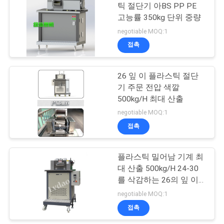
문
틱 절단기 아BS PP PE
고능률 350kg 단위 중량
을
13
negotiable MOQ:1
요
접촉
Force Feeding 기계
구
26 잎 이 플라스틱 절단
하
기 주문 전압 색깔
500kg/H 최대 산출
세
negotiable MOQ:1
요
접촉
20
애완 동물 플라스틱
플라스틱 밀어남 기계 최
사
대 산출 500kg/H 24-30
재생 기계
이
를 삭감하는 26의 잎 이
는 Barroot를 잘랐습니다
negotiable MOQ:1
트
접촉
맵