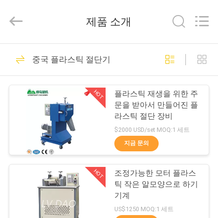
NINGBO
LVHUA
PLASTIC
제품 소개
&
RUBBER
MACHINERY
INDUSTRIAL
TRADE
집
126
CO.,LTD..
중국 플라스틱 절단기
All
플라스틱 재활용 장
Rights
Reserved.
Developed
제
by
비
ECER
HOT
플라스틱 재생을 위한 주
품
문을 받아서 만들어진 플
라스틱 절단 장비
$2000 USD/set MOQ:1 세트
우
지금 문의
59
리
HOT
조정가능한 모터 플라스
에
플라스틱 절단기
틱 작은 알모양으로 하기
대
기계
US$1250 MOQ:1 세트