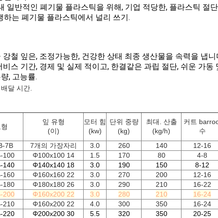
대 일반적인 폐기물 플라스틱을 위해, 기업 적당한, 플라스틱 
생하는 폐기물 플라스틱에서 널리 쓰기.
금 강철 잎은, 조정가능한, 건강한 상태 최종 생산물을 속력을 냅니
 서비스 기간, 경제 및 실제 적이고, 한결같은 과립 절단, 쉬운 가동
량, 고능률.
 배달 시간.
잎 유형
모터 힘
단위 중량
최대. 산출
커트 barroo
모형
(이)
(kw)
(kg)
(kg/h)
수
B-7B
7개의 가장자리
3.0
260
140
12-16
-100
Φ100x100 14
1.5
170
80
4-8
-140
Φ140x140 18
3.0
190
150
8-12
-160
Φ160x160 22
3.0
270
200
12-16
-180
Φ180x180 26
3.0
290
210
16-22
-200
Φ160x200 22
3.0
280
210
16-24
-210
Φ160x200 22
4.0
300
350
16-24
-220
Φ200x200 30
5.5
320
350
20-25