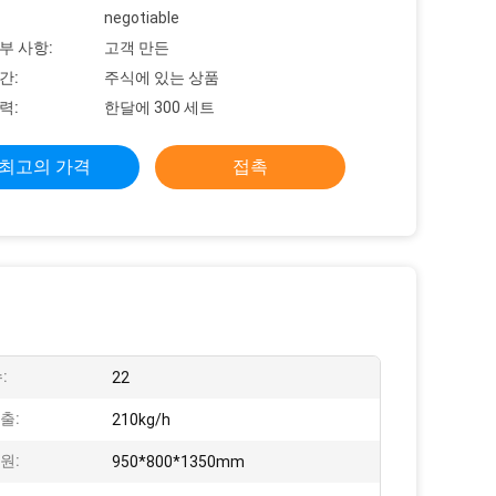
negotiable
부 사항:
고객 만든
간:
주식에 있는 상품
력:
한달에 300 세트
최고의 가격
접촉
:
22
출:
210kg/h
원:
950*800*1350mm