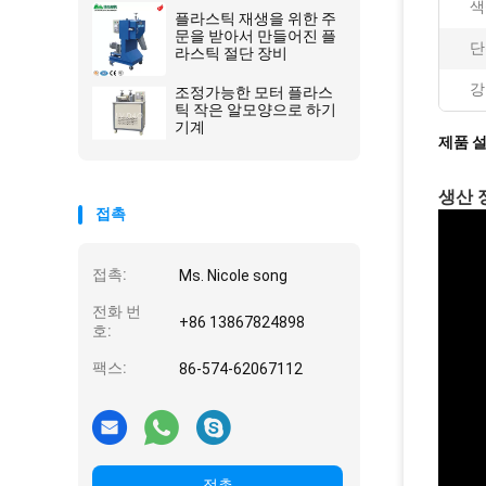
색
플라스틱 재생을 위한 주
문을 받아서 만들어진 플
단
라스틱 절단 장비
강
조정가능한 모터 플라스
틱 작은 알모양으로 하기
기계
제품 
생산 
접촉
접촉:
Ms. Nicole song
전화 번
+86 13867824898
호:
팩스:
86-574-62067112
접촉