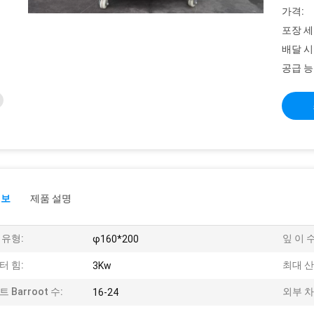
가격:
포장 세
배달 시
공급 능
정보
제품 설명
 유형:
잎 이 수
φ160*200
터 힘:
최대 산
3Kw
트 Barroot 수:
외부 차
16-24