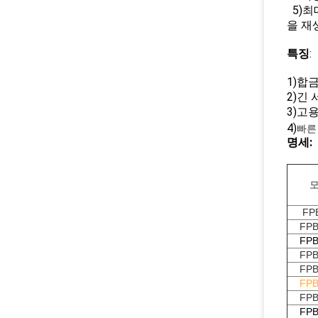
5)최
을 재
특징
:
1)합
2)긴
3)고용
4)
빠른
명세:
FP
FPB
FPB
FPB
FPB
FPB
FPB
FPB