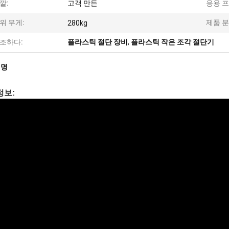
깔:
고객 만든
응용 
위 무게:
제품 분
280kg
조하다:
플라스틱 절단 장비
,
플라스틱 작은 조각 절단기
설명
정보: