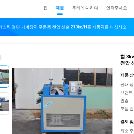
집
제품
우리에 대하여
연락주세요
200 플라스틱 절단 기계장치 주문품 전압 산출 210kg/h를 자동차를 타십시오
힘 3k
전압 
제품 상
원래 장
브랜드 
인증:
모델 번
결제 및
최소 주