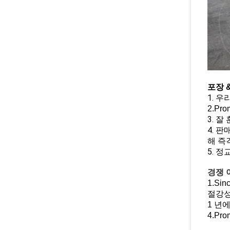
포장 
1.
우리
2.Pr
3.
잘 
4.
판매
해 즉
5.
정교
경쟁 
1.S
절강성
1 년에
4.P