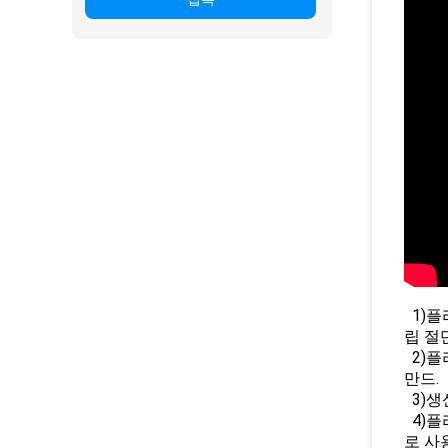
1)플
립 절단
2)플
만드.
3)생
4)플
로 사