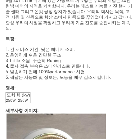
8월 2011.The 위치에 있는 가동으로 끼워넣은 우리의 지점은 20천
문
평방 미터의 지역을 커버합니다. 우리는 테스트 기능을 가진 현대 기
술 센터 그리고 온갖 공정 장치가 있습니다. 우리의 회사는 목적, 고
을
객 지원 및 신원으로 항상 소비자 만족도를 끊임없이 가지고 갑니다.
항상 우리의 시장을 확장하고 우리의 기술 진도를 승진시키는 계속
요
되.
구
특징:
1.
긴 서비스 기간. 낮은 에너지 소비.
하
2.
운영하게 쉬운 간단한 구조.
3.
Llittle 소음. 꾸준히 Runing.
세
4.
물자 접촉 부속은 스테인리스로 만듭니다.
5.
발송하기 전에 100%performance 시험.
요
6.
깨달은 자동화 및 정보는, 노동을 매우 감소시킵니다.
명세:
모형
힘 (kw)
사
250W
250W
이
세부사항 이미지:
트
맵