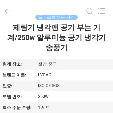
PLASTIC
&
RUBBER
MACHINERY
INDUSTRIAL
플라스틱 부는 기계
TRADE
CO.,LTD..
제림기 냉각팬 공기 부는 기
집
All
Rights
Reserved.
Developed
계/250w 알루미늄 공기 냉각기
by
ECER
제
송풍기
품
원래 장소:
절강, 중국
우
LVDAO
브랜드 이름:
리
ISO CE SGS
인증:
에
250W
모델 번호:
대
최소 주문 수량:
1 세트