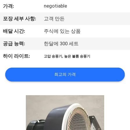
하
negotiable
가격:
여
포장 세부 사항:
고객 만든
공
배달 시간:
주식에 있는 상품
장
공급 능력:
한달에 300 세트
여
,
하이 라이트:
고압 송풍기
높은 볼륨 송풍기
행
최고의 가격
품
질
관
리