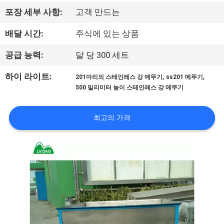
하
포장 세부 사항:
고객 만드는
여
배달 시간:
주식에 있는 상품
공
공급 능력:
달 당 300 세트
장
,
,
하이 라이트:
201마리의 스테인레스 강 메뚜기
ss201 메뚜기
500 밀리미터 높이 스테인레스 강 메뚜기
여
행
최고의 가격
품
질
관
리