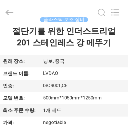
PLASTIC
&
RUBBER
MACHINERY
INDUSTRIAL
플라스틱 보조 장비
TRADE
CO.,LTD..
All
절단기를 위한 인더스트리얼
집
Rights
Reserved.
Developed
201 스테인레스 강 메뚜기
by
ECER
제
품
원래 장소:
닝보, 중국
LVDAO
브랜드 이름:
우
ISO9001,CE
인증:
리
500mm*1050mm*1250mm
모델 번호:
에
최소 주문 수량:
1개 세트
대
negotiable
가격: