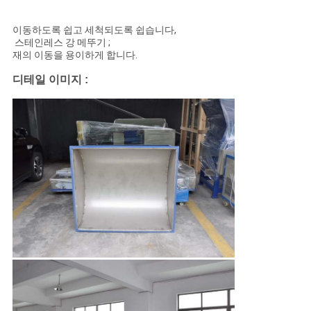
문
이동하도록 쉽고 세척되도록 쉽습니다,
을
스테인레스 강 메뚜기 ;
재의 이동을 용이하게 합니다.
요
디테일 이미지 :
구
하
세
요
사
이
트
맵